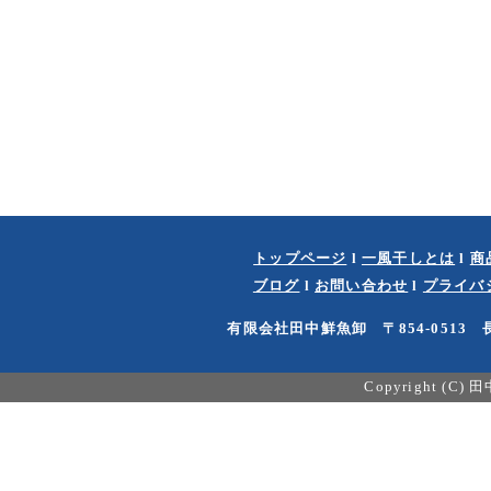
トップページ
l
一風干しとは
l
商
ブログ
l
お問い合わせ
l
プライバ
有限会社田中鮮魚卸 〒854-0513 長
Copyright (C)
田