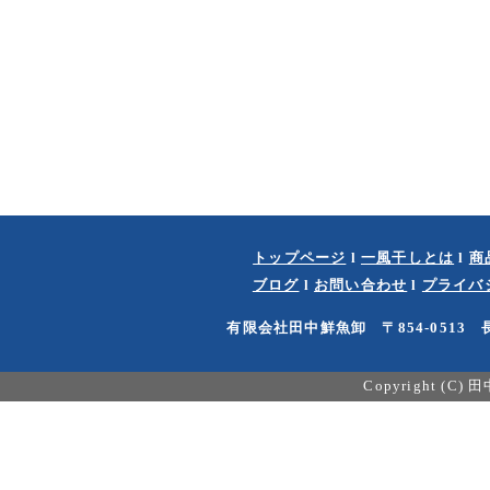
トップページ
l
一風干しとは
l
商
ブログ
l
お問い合わせ
l
プライバ
有限会社田中鮮魚卸 〒854-0513 長
Copyright (C)
田