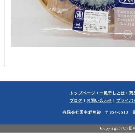
トップページ
l
一風干しとは
l
商
ブログ
l
お問い合わせ
l
プライバ
有限会社田中鮮魚卸 〒854-0513 長
Copyright (C)
田